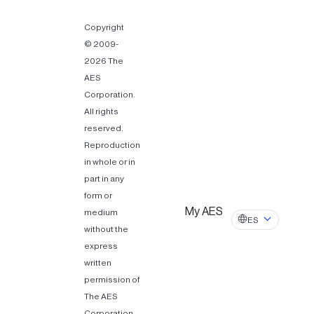
Copyright
© 2009-
2026 The
AES
Corporation.
All rights
reserved.
Reproduction
in whole or in
part in any
form or
My AES
medium
ES
without the
express
written
permission of
The AES
Corporation