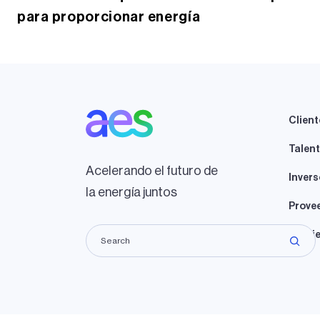
para proporcionar energía
Client
Talen
Acelerando el futuro de
Invers
la energía juntos
Prove
Propie