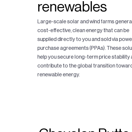
renewables
ees a
Large-scale solar and wind farms gener
y every hour
cost-effective, clean energy that can be
 of renewable
supplied directly to you and sold via powe
ith energy
purchase agreements (PPAs). These solu
ons and
help you secure long-term price stability
renewable
contribute to the global transition towar
renewable energy.
inesses like
rality goals
.