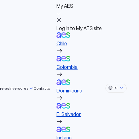
My AES
Log in to My AES site
Chile
Log in to My AES site
Chile
Actividades políticas
Colombia
Consejo de Administración
Documentos de gobernanza
Colombia
Dominicana
ES
reras
Inversores
Contacto
Dominicana
El Salvador
El Salvador
Indiana
Indiana