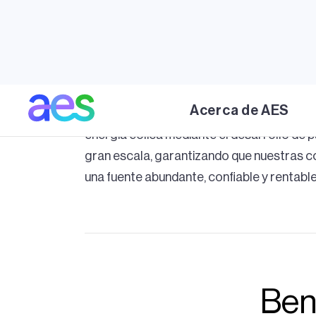
La energía eólica aprovecha las corriente
electricidad limpia, con precios predecibl
empleos para las comunidades cercanas. 
compatibles con actividades como la ganad
promueven un uso altamente eficiente del
Acerca de AES
adicionales para los propietarios. En AES,
energía eólica mediante el desarrollo de 
gran escala, garantizando que nuestras 
una fuente abundante, confiable y rentable
Bene