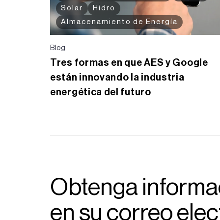
Solar
Hidro
Almacenamiento de Energía
Blog
Tres formas en que AES y Google
están innovando la industria
energética del futuro
Obtenga informac
en su correo elec