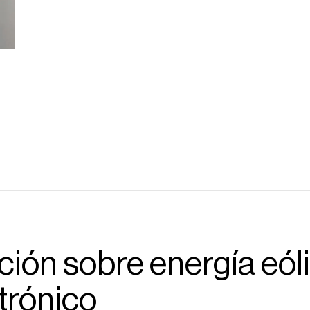
ión sobre energía eól
trónico