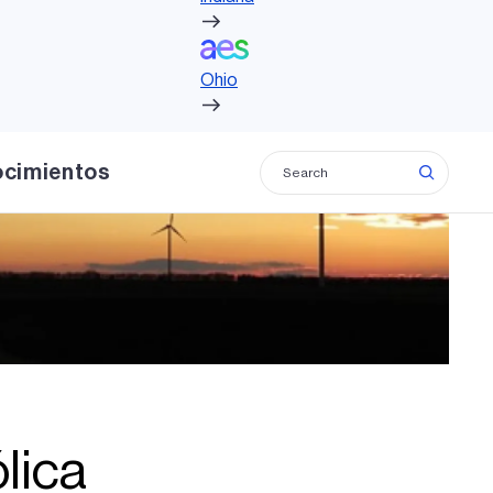
Ohio
Ohio
ocimientos
ólica