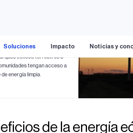
s de aire naturales para generar
es, generando ingresos locales y
Como las turbinas son
ería y la agricultura,
 suelo y generan ingresos
Soluciones
Impacto
Noticias y con
 maximizamos el valor de la
parques eólicos terrestres a
comunidades tengan acceso a
 de energía limpia.
ficios de la energía e