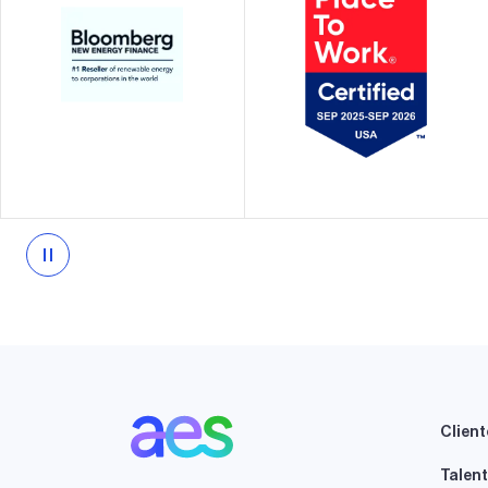
El vendedor número
líderes del sector y
uno de energía
como un Gran Lugar
renovable a empresas
para Trabajar® en los
en las Américas
mercados en los que
operamos
Client
Talen