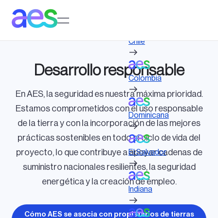
Pasar
al
Log in to My AES site
contenido
principal
Chile
Desarrollo responsable
Colombia
En AES, la seguridad es nuestra máxima prioridad.
Estamos comprometidos con el uso responsable
Dominicana
de la tierra y con la incorporación de las mejores
prácticas sostenibles en todo el ciclo de vida del
proyecto, lo que contribuye a apoyar cadenas de
El Salvador
suministro nacionales resilientes, la seguridad
energética y la creación de empleo.
Indiana
Cómo AES se asocia con propietarios de tierras