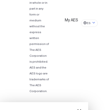
in whole or in
part in any
form or
My AES
medium
ES
without the
express
written
permission of
The AES
Corporation
is prohibited.
AES and the
AES logo are
trademarks of
The AES
Corporation.