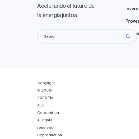
Acelerando el futuro de
Invers
la energía juntos
Prove
Propie
Copyright
© 2009-
2026 The
AES
Corporation.
All rights
reserved.
Reproduction