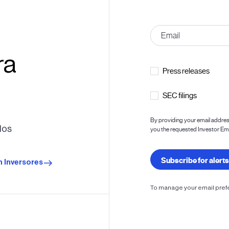
ra
los
 Inversores
To manage your email prefe