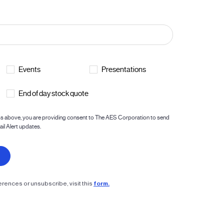
rences or unsubscribe, visit this
form.