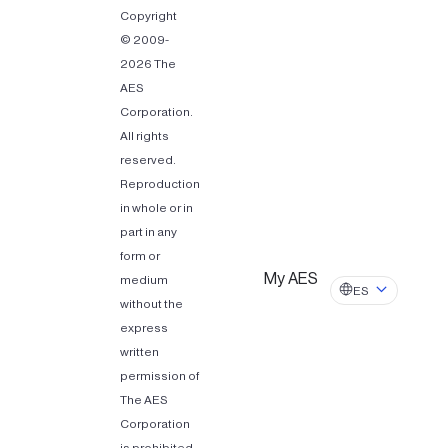
Copyright
© 2009-
2026 The
AES
Corporation.
All rights
reserved.
Reproduction
in whole or in
part in any
form or
My AES
medium
ES
without the
express
written
permission of
The AES
Corporation
is prohibited.