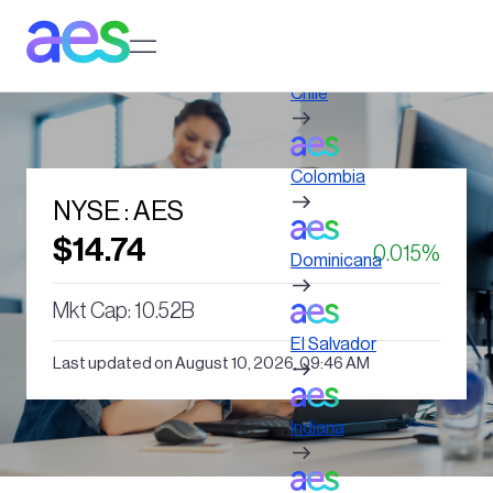
Pasar
al
Log in to My AES site
contenido
principal
Chile
Colombia
NYSE : AES
$14.74
0.015%
Dominicana
Mkt Cap: 10.52B
El Salvador
Last updated on August 10, 2026, 09:46 AM
Indiana