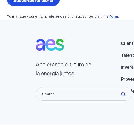
To manage your email preferences or unsubscribe, visit this
form.
Client
Talen
Acelerando el futuro de
Invers
la energía juntos
Prove
Propie