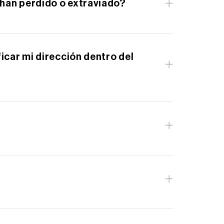
 han perdido o extraviado?
información del contacto de Computershare
icar mi dirección dentro del
 del contacto de Computershare es la
de Precios Históricos
en la sección Datos
nera: acciones de 3 a 2 el 15 de enero de
 1 de junio de 2000.Desde que AES abrió su