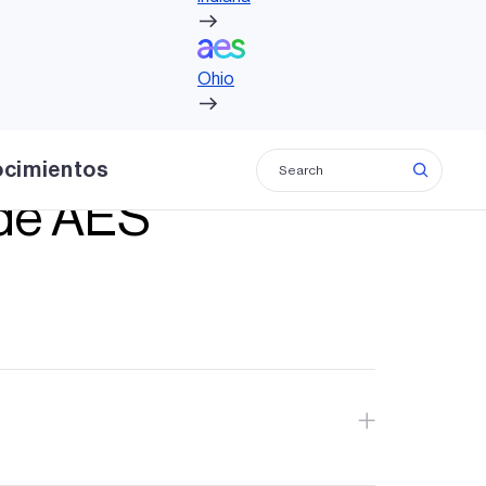
Ohio
Ohio
ocimientos
 de AES
s nuestra experiencia en desarrollo,