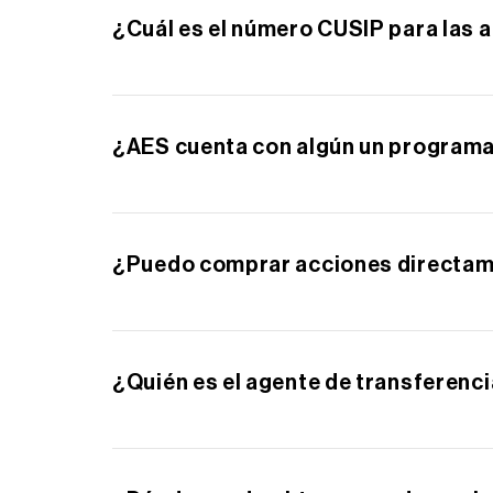
¿Cuál es el número CUSIP para las 
El número CUSIP para las acciones ordinari
¿AES cuenta con algún un programa
Nuestro agente de transferencia, Computersh
registrados de AES. Para obtener más inform
cuenta.
¿Puedo comprar acciones directa
Los inversores que deseen comprar acciones 
dividendos ofrecido a través de nuestro ag
Directas", seleccione "Invertir Ahora".
¿Quién es el agente de transferenc
Computershare es el agente de transferencia
Direcciones postales.