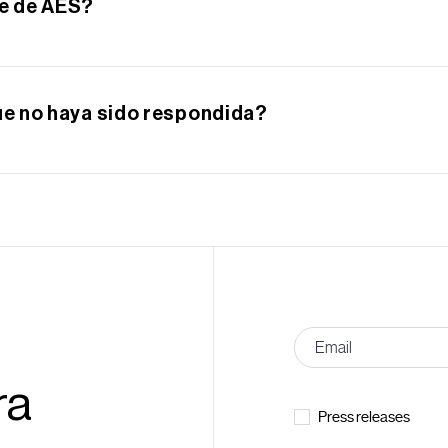
te de AES?
Independiente Registrada de Contabilidad de AES
ue no haya sido respondida?
 de AES al 703-682-6399 o por correo electrónico
invest
n el sitio web para obtener más detalles.
ra