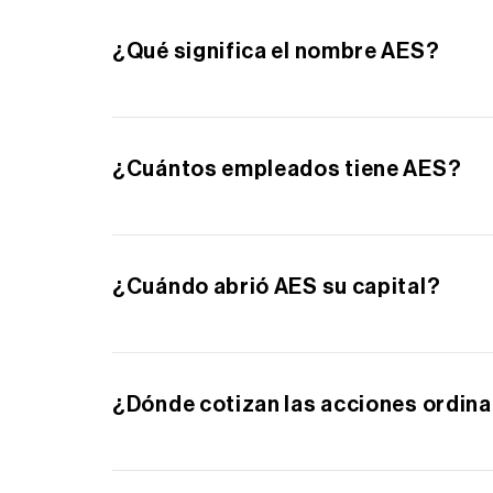
construcción y operaciones en toda nuestra p
¿Qué significa el nombre AES?
La empresa fue fundada originalmente como 
empresa es The AES Corporation.
¿Cuántos empleados tiene AES?
Al 31 de diciembre de 2024, la empresa y s
¿Cuándo abrió AES su capital?
AES abrió su capital el 25 de junio de 1991.
¿Dónde cotizan las acciones ordina
Las acciones ordinarias de AES cotizan en l