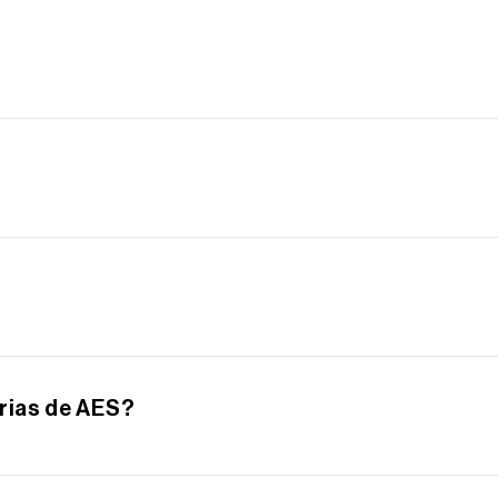
lataforma global para suministrar energía asequible y sos
Applied Energy Services, que fue abreviada más adelante 
us subsidiarias contaban con aproximadamente 9,100 col
rias de AES?
a Bolsa de Valores de Nueva York (NYSE: AES).