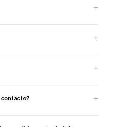
a directa de acciones para los accionistas
rshare.com/investor e inicie sesión en su
retaje, o mediante el plan de reinversión de
ershare.com/investor y, en "Acciones
o contacto?
l contacto de Computershare es la siguiente: