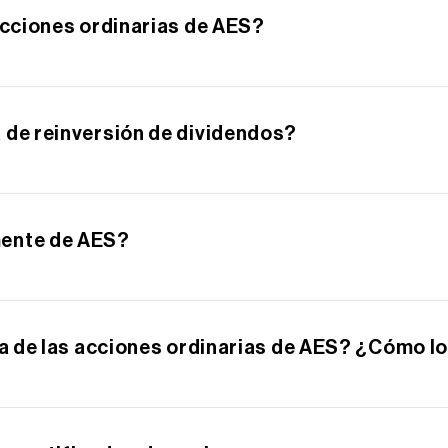
acciones ordinarias de AES?
as AES es 00130H-10-5.
 de reinversión de dividendos?
are, ofrece un plan de reinversión de dividendos y compr
ación e inscribirse, visite Computershare en www.compute
mente de AES?
de AES pueden hacerlo por intermedio de una firma de cor
ente de transferencia, Computershare. Visite www.comput
ia de las acciones ordinarias de AES? ¿Cómo l
 de AES para sus acciones ordinarias. La información de