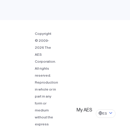
Copyright
© 2009-
2026 The
AES
Corporation.
All rights
reserved.
Reproduction
in whole or in
part in any
form or
My AES
medium
ES
without the
express