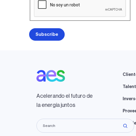
Client
Talen
Acelerando el futuro de
Invers
la energía juntos
Prove
Propie