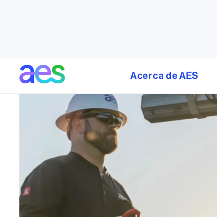
experiencia son el mo
Con un espíritu innov
forma permanente con
Acerca de AES