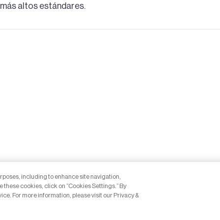
 más altos estándares.
urposes, including to enhance site navigation,
e these cookies, click on “Cookies Settings.” By
vice. For more information, please visit our Privacy &