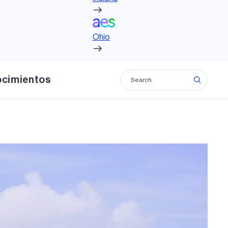
Ohio
 limpio e inteligente.
stra gente colabora de
Ohio
s reconocidas a nivel
ocimientos