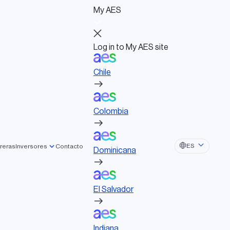
My AES
Log in to My AES site
Chile
Log in to My AES site
Chile
Actividades políticas
Colombia
Consejo de Administración
Documentos de gobernanza
Colombia
Dominicana
stra
ES
reras
Inversores
Contacto
Dominicana
El Salvador
El Salvador
Indiana
an con mayor fuerza y
zgo, compromiso y
Indiana