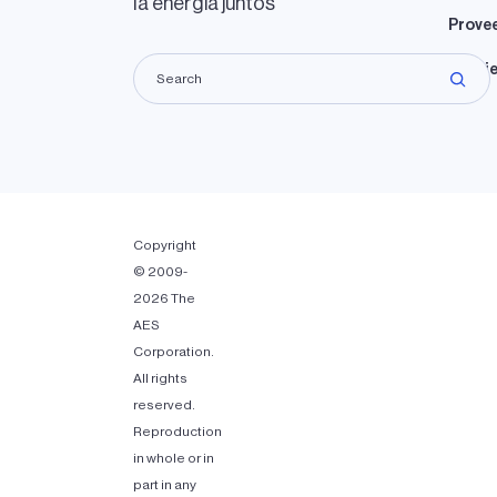
la energía juntos
Prove
Propie
Copyright
© 2009-
2026 The
AES
Corporation.
All rights
reserved.
Reproduction
in whole or in
part in any