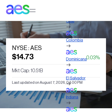
Pasar
al
Log in to My AES site
contenido
principal
Chile
Colombia
NYSE : AES
$14.73
0.03%
Dominicana
Mkt Cap: 10.51B
El Salvador
Last updated on August 7, 2026, 04:00 PM
Indiana