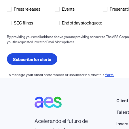
To manage your email preferences or unsubscribe, visit this
form.
Client
Talen
Acelerando el futuro de
Invers