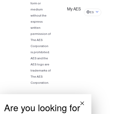
form or
My AES
medium
ES
without the
express
written
permission of
The AES
Corporation
is prohibited.
AES and the
AES logo are
trademarks of
The AES
Corporation.
Are you looking for