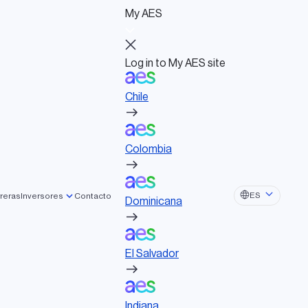
My AES
Log in to My AES site
Chile
Log in to My AES site
Chile
Actividades políticas
Colombia
Consejo de Administración
Documentos de gobernanza
Colombia
elerar el
Dominicana
ES
reras
Inversores
Contacto
ía
Dominicana
El Salvador
El Salvador
Indiana
Indiana