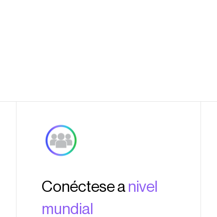
Conéctese a
nivel
mundial