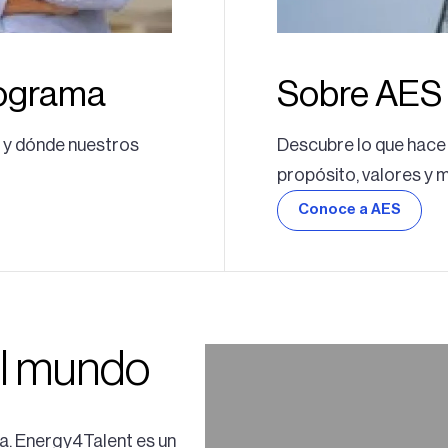
rograma
Sobre AES
a y dónde nuestros
Descubre lo que hace 
propósito, valores y m
Conoce a AES
el mundo
ía. Energy4Talent es un