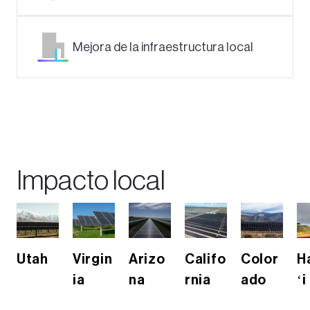
Mejora de la infraestructura local
Impacto local
s
Utah
Virgin
Arizo
Califo
Color
H
ia
na
rnia
ado
ʻi