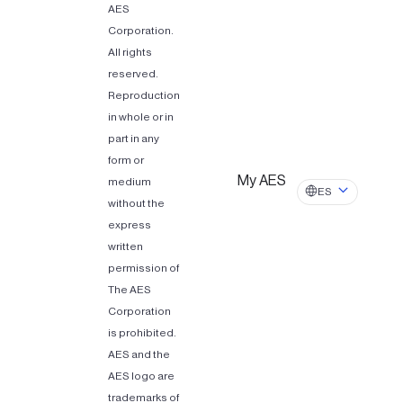
AES
Corporation.
All rights
reserved.
Reproduction
in whole or in
part in any
form or
My AES
medium
ES
without the
express
written
permission of
The AES
Corporation
is prohibited.
AES and the
AES logo are
trademarks of