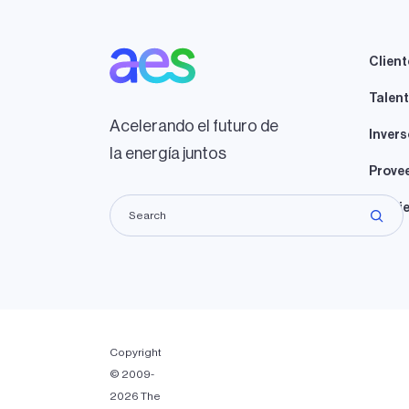
Client
Talen
Acelerando el futuro de
Invers
la energía juntos
Prove
Propie
Copyright
© 2009-
2026 The