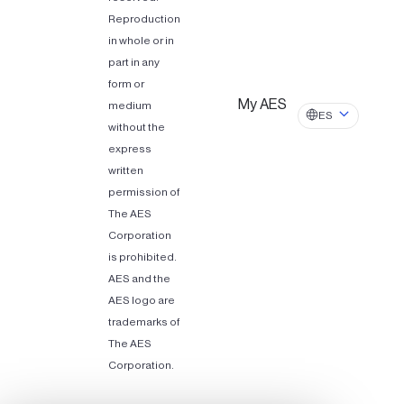
Reproduction
in whole or in
part in any
form or
My AES
medium
ES
without the
express
written
permission of
The AES
Corporation
is prohibited.
AES and the
AES logo are
trademarks of
The AES
Corporation.