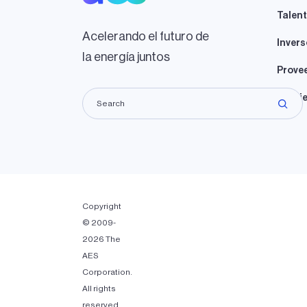
Talen
Acelerando el futuro de
Invers
la energía juntos
Prove
Propie
Copyright
© 2009-
2026 The
AES
Corporation.
All rights
reserved.