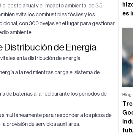
hiz
 el costo anual y el impacto ambiental de 3.5
es 
mbién evita los combustibles fósiles y los
dicional, con 300 ovejas en el lugar para gestionar
edio ambiente.
e Distribución de Energía
itales en la distribución de energía.
nergía a la red mientras carga el sistema de
a de baterías a la red durante los períodos de
Blog
Tre
Goo
s simultáneamente para responder a los picos de
ind
 provisión de servicios auxiliares.
fut