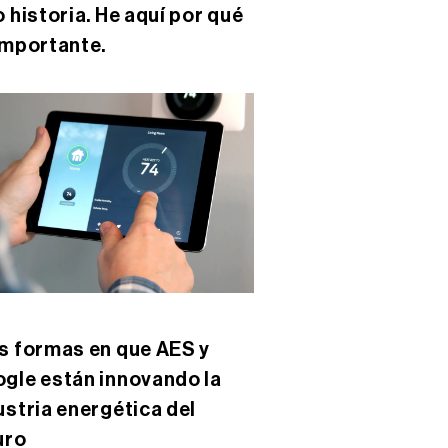
o historia. He aquí por qué
importante.
s formas en que AES y
gle están innovando la
ustria energética del
uro