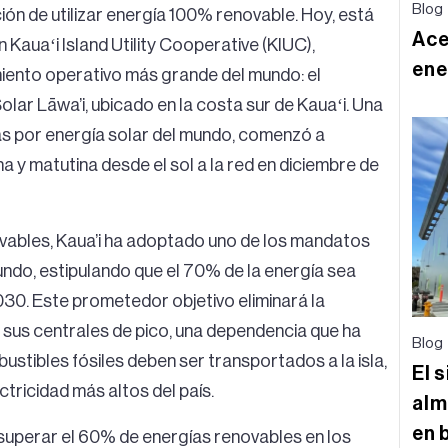
Blog
ión de utilizar energía 100% renovable. Hoy, está
Ace
Kauaʻi Island Utility Cooperative (KIUC),
ene
ento operativo más grande del mundo: el
ar Lāwa’i, ubicado en la costa sur de Kauaʻi. Una
as por energía solar del mundo, comenzó a
 y matutina desde el sol a la red en diciembre de
vables, Kaua’i ha adoptado uno de los mandatos
undo, estipulando que el 70% de la energía sea
30. Este prometedor objetivo eliminará la
 sus centrales de pico, una dependencia que ha
Blog
stibles fósiles deben ser transportados a la isla,
El 
ctricidad más altos del país.
alm
en 
a superar el 60% de energías renovables en los