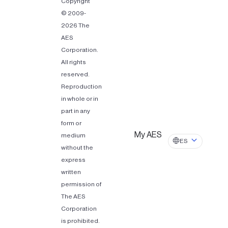
Copyright
© 2009-
2026 The
AES
Corporation.
All rights
reserved.
Reproduction
in whole or in
part in any
form or
My AES
medium
ES
without the
express
written
permission of
The AES
Corporation
is prohibited.