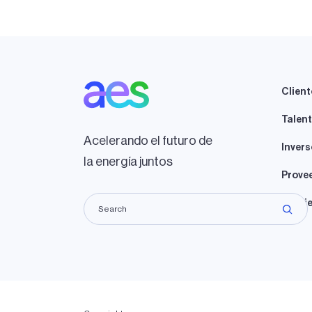
Client
Talen
Acelerando el futuro de
Invers
la energía juntos
Prove
Propie