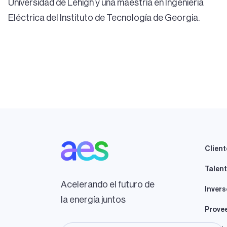
Universidad de Lehigh y una maestría en Ingeniería
Eléctrica del Instituto de Tecnología de Georgia.
Client
Talen
Acelerando el futuro de
Invers
la energía juntos
Prove