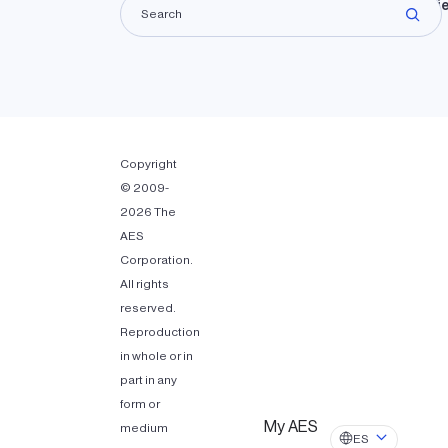
Propie
Copyright
© 2009-
2026 The
AES
Corporation.
All rights
reserved.
Reproduction
in whole or in
part in any
form or
My AES
medium
ES