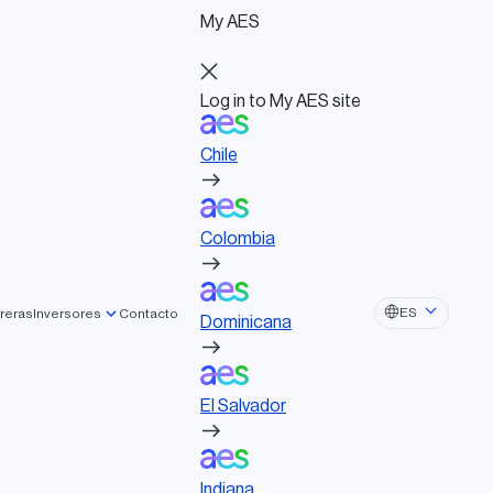
My AES
Log in to My AES site
Chile
Log in to My AES site
Chile
Actividades políticas
Colombia
Consejo de Administración
Documentos de gobernanza
Colombia
Dominicana
ES
reras
Inversores
Contacto
Dominicana
El Salvador
El Salvador
Indiana
Indiana