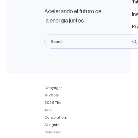
Ta
Acelerando el futuro de
In
la energía juntos
Pr
Pr
Copyright
© 2009-
2026 The
AES
Corporation.
All rights
reserved.