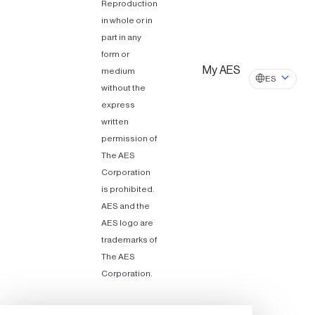
Reproduction
in whole or in
part in any
form or
My AES
medium
ES
without the
express
written
permission of
The AES
Corporation
is prohibited.
AES and the
AES logo are
trademarks of
The AES
Corporation.