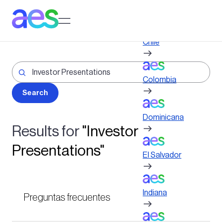
Pasar
al
Log in to My AES site
contenido
principal
Chile
Colombia
Dominicana
Results for
"Investor
Presentations"
El Salvador
Indiana
Preguntas frecuentes