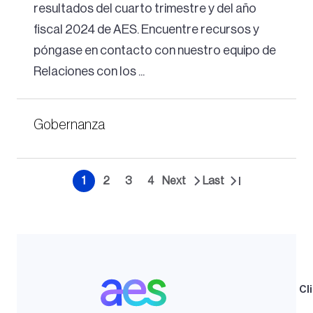
resultados del cuarto trimestre y del año
fiscal 2024 de AES. Encuentre recursos y
póngase en contacto con nuestro equipo de
Relaciones con los ...
Gobernanza
Paginación
1
2
3
4
Next
Last
Página
Página
Página
Página
Siguiente
Última
actual
página
página
Cl