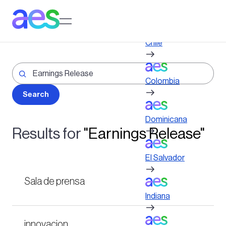
Pasar
al
Log in to My AES site
contenido
principal
Chile
Colombia
Dominicana
Results for
"Earnings Release"
El Salvador
Sala de prensa
Indiana
innovacion