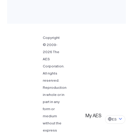
Copyright
© 2009-
2026 The
AES
Corporation.
All rights
reserved.
Reproduction
in whole or in
part in any
form or
My AES
medium
ES
without the
express