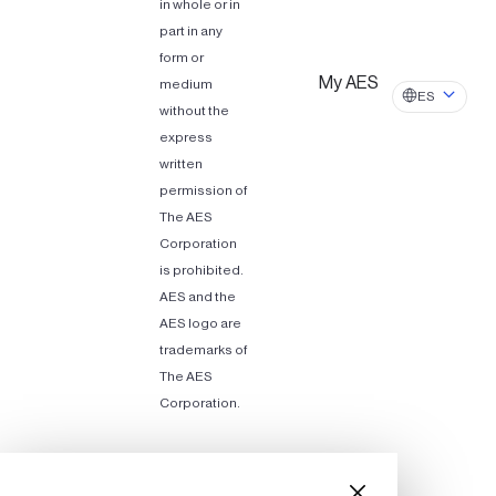
in whole or in
part in any
form or
My AES
medium
ES
without the
express
written
permission of
The AES
Corporation
is prohibited.
AES and the
AES logo are
trademarks of
The AES
Corporation.