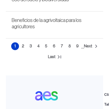
Beneficios de la agrivoltaica para los
agricultores
Paginación
1
2
3
4
5
6
7
8
9
Next
…
Página
Página
Página
Página
Página
Página
Página
Página
Página
Siguiente
actual
página
Last
Última
página
Cl
Ta