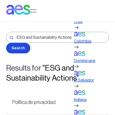
Pasar
al
Log in to My AES site
contenido
principal
Chile
Colombia
Dominicana
Results for
"ESG and
Sustainability Actions"
El Salvador
Indiana
Política de privacidad