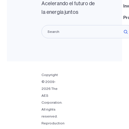
Acelerando el futuro de
In
la energía juntos
Pr
Pr
Copyright
© 2009-
2026 The
AES
Corporation.
All rights
reserved.
Reproduction