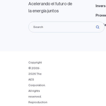
Acelerando el futuro de
Invers
la energía juntos
Prove
Propie
Copyright
© 2009-
2026 The
AES
Corporation.
All rights
reserved.
Reproduction