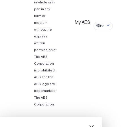
in whole or in
part in any
form or
My AES
medium
ES
without the
express
written
permission of
The AES
Corporation
is prohibited.
AES and the
AES logo are
trademarks of
The AES
Corporation.