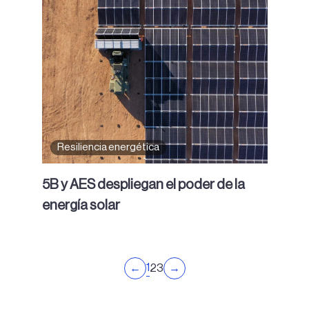
Resiliencia energética
5B y AES despliegan el poder de la
energía solar
1
←
2
3
→